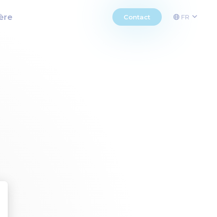
ière
Contact
FR