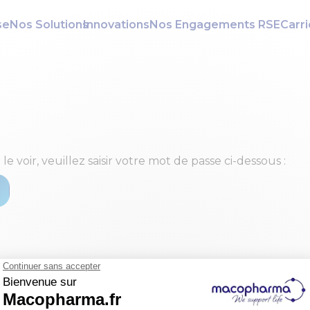
se
Nos Solutions
Innovations
Nos Engagements RSE
Carr
voir, veuillez saisir votre mot de passe ci-dessous :