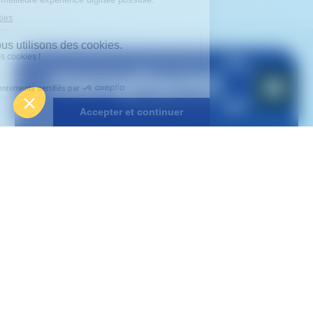
Suivez-nous sur
Contactez-nous
Mentions légales
Signalement
Code de conduite anti-corruption
Politique de Cookies
Documents légaux
All rights reserved © Macopharma 2026