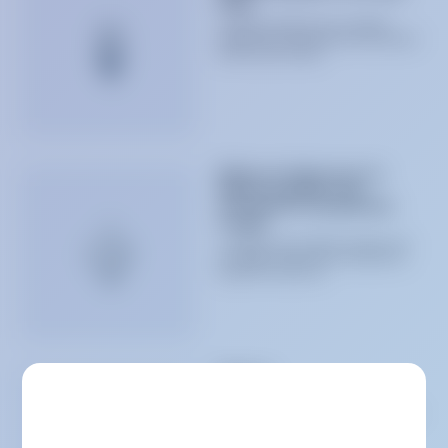
total
La déleucocytation est une étape
majeure de l'amélioration de la qualité
et de la sécurité des...
Filtres en ligne pour la
déleucocytation de
concentrés de globules
rouges​
L'utilisation de la déleucocytation est
une étape majeure pour améliorer la
qualité et la sécurité...
Plasma
La déleucocytation est une étape
majeure de l'amélioration de la qualité
et de la sécurité des...