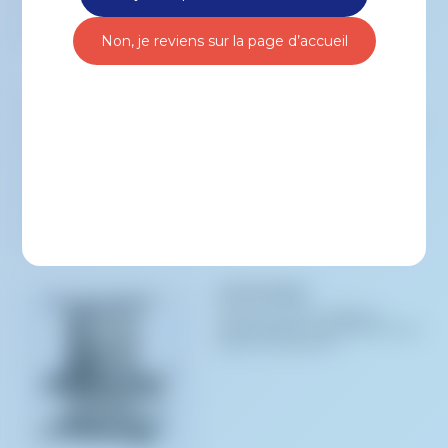
Non, je reviens sur la page d’accueil
Strippeuses de tubes
Les strippeuses de tubes PVC
permettent de stripper efficacement le
sang des tubulures vers les...
LEUCOmatic
Stand pour filtration réglable en
hauteur destiné à la leucoréduction par
gravité du sang total et...