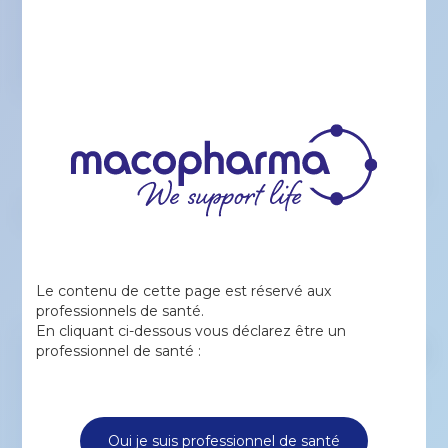
Filtre de déleucocytation
plaquettaire
Parce que chaque goutte de sang est
précieuse. Notre objectif est de délivrer
des concentrés...
Le contenu de cette page est réservé aux
professionnels de santé.
En cliquant ci-dessous vous déclarez être un
Filtres pour la
professionnel de santé :
déleucocytation du plasma
PLASMAFLEX
Macopharma propose plusieurs
configurations de filtres connectables
pour déleucocyter le plasma...
Oui je suis professionnel de santé