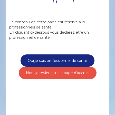
Éléments : Imprimantes
étiquettes et rapports Lecteur de
codes-barres, clavier
Le contenu de cette page est réservé aux
*Pour plus d’informations, veuillez lire les
professionnels de santé.
instructions d’utilisation. Ce produit est un
En cliquant ci-dessous vous déclarez être un
dispositif médical de classe IIb, marqué CE
professionnel de santé :
(organisme notifié N°0459) conformément à la
réglementation.
Oui je suis professionnel de santé
Non, je reviens sur la page d’accueil
Télécharger le
Plus d’informations ?
eCatalogue
Contactez-nous !